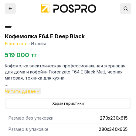
Кофемолка F64 E Deep Black
Fiorenzato
·
Италия
519 000 тг
Кофемолка электрическая профессиональная жерновая
для дома и кофейни Fiorenzato F64 E Black Matt, черная
матовая, техника для кухни
Профессиональная кофемолка F 64 E является одной из
Читать далее
самых популярных моделей на рынке. Владельцы кафе,
бариста и любители кофе ценят ее за идеальный помол,
Характеристики
который позволяет полностью раскрыть вкус и аромат
кофе. Кофемолка жерновая электрическая оснащена
Размер без упаковки
270х230х615
сенсорным дисплеем, который дает возможность
отслеживать статистику расхода кофе в зернах и
Размер в упаковке
280х340х665
проверять данные диагностики износа жерновов. Помол