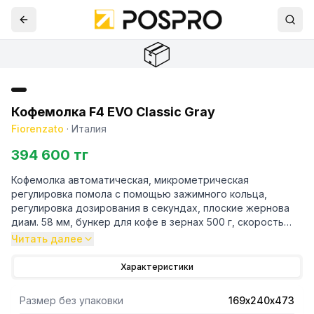
📦
Кофемолка F4 EVO Classic Gray
Fiorenzato
·
Италия
394 600 тг
Кофемолка автоматическая, микрометрическая
регулировка помола с помощью зажимного кольца,
регулировка дозирования в секундах, плоские жернова
диам. 58 мм, бункер для кофе в зернах 500 г, скорость
вращения жерновов 1400 об/мин, 0,25 кВт, вес нетто 9 кг,
Читать далее
цвет корпуса: серый
Характеристики
Размер без упаковки
169х240х473