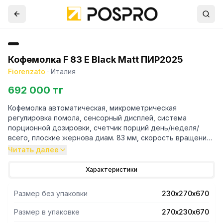
Кофемолка F 83 E Black Matt ПИР2025
Fiorenzato
·
Италия
692 000 тг
Кофемолка автоматическая, микрометрическая
регулировка помола, сенсорный дисплей, система
порционной дозировки, счетчик порций день/неделя/
всего, плоские жернова диам. 83 мм, скорость вращения
жерновов: 1350 об/мин, контейнер для зернового кофе на
Читать далее
1,5 кг, 0.65 кВт, 220В, вес нетто 19 кг, цвет корпуса:
черный, матовый.
Характеристики
Нарушена и частично повреждена упаковка, следы
осмотра оборудования.Оборудовани новое.
Размер без упаковки
230х270х670
Размер в упаковке
270х230х670