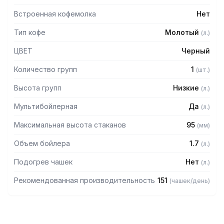
Встроенная кофемолка
Нет
Тип кофе
Молотый
(
л.
)
ЦВЕТ
Черный
Количество групп
1
(
шт.
)
Высота групп
Низкие
(
л.
)
Мультибойлерная
Да
(
л.
)
Максимальная высота стаканов
95
(
мм
)
Объем бойлера
1.7
(
л.
)
Подогрев чашек
Нет
(
л.
)
Рекомендованная производительность
151
(
чашек/день
)