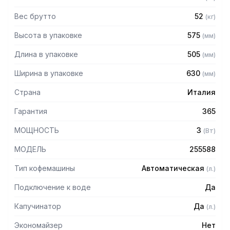
Вес брутто
52
(
кг
)
Высота в упаковке
575
(
мм
)
Длина в упаковке
505
(
мм
)
Ширина в упаковке
630
(
мм
)
Страна
Италия
Гарантия
365
МОЩНОСТЬ
3
(
Вт
)
МОДЕЛЬ
255588
Тип кофемашины
Автоматическая
(
л.
)
Подключение к воде
Да
Капучинатор
Да
(
л.
)
Экономайзер
Нет