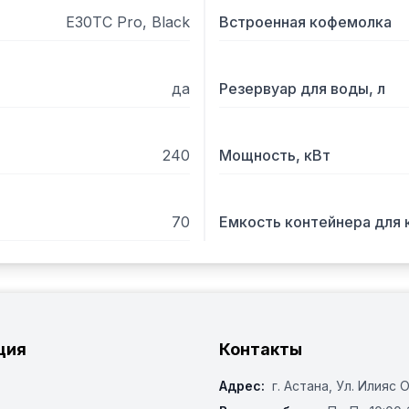
Можно подключить холоди
E30TС Pro, Black
Встроенная кофемолка
приобретается отдельно).
СПЕЦИФИКАЦИЯ:

да
Резервуар для воды, л
• 	Сенсорный цветной дисплей с диагональю 7''. 

• 	Заварочный блок на 7-16 г. 

240
Мощность, кВт
• 	Термоблок: 2 шт. 

• 	Каплесборник 1.2 л. 

• 	Лоток для отходов: 30 порций. 

70
Емкость контейнера для к
• 	Высота раздаточной группы: 80-160 мм. 

• 	Замок на бункерах: да. 

• 	Комплект сливных шла
ция
Контакты
Адрес:
г. Астана, ​Ул. Илияс 