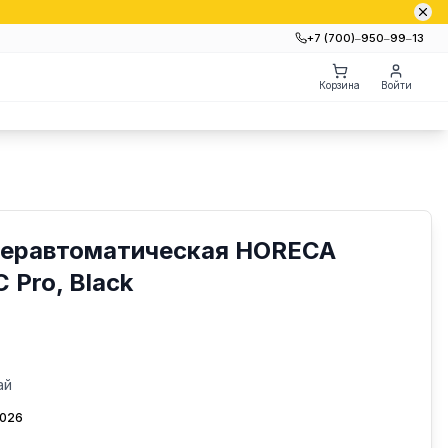
+7 (700)‒950‒99‒13
Корзина
Войти
еравтоматическая HORECA
Pro, Black
ай
2026