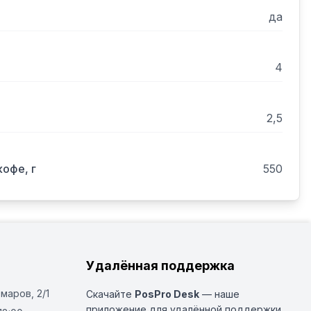
льник дпя молока lcebox и С4 (холодильник 
да
 

4
2,5
офе, г
550
нгов: да. 
Удалённая поддержка
Омаров, 2/1
Скачайте
PosPro Desk
— наше
приложение для удалённой поддержки.