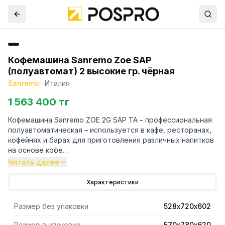
Кофемашина Sanremo Zoe SAP
(полуавтомат) 2 высокие гр. чёрная
Sanremo
·
Италия
1 563 400 тг
Кофемашина Sanremo ZOE 2G SAP TA – профессиональная
полуавтоматическая – используется в кафе, ресторанах,
кофейнях и барах для приготовления различных напитков
на основе кофе.
Машина оснащена 2 паровыми кранами и 1 краном для
Читать далее
подачи горячей воды.
Имеет датчик давления воды – двушкальный манометр,
Характеристики
отображающий давление в бойлере и давление при
подаче.
Размер без упаковки
528х720х602
Высота группы 140 мм.
Мощность бойлера 2,7 кВт. Мощность помпы 0,15 кВт.
Размер в упаковке
570х780х620