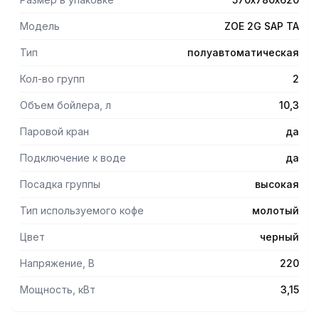
Полуавтоматическое программирование порции.
Автоматическая очистка группы.
Модель
ZOE 2G SAP TA
Электронный автоуровень: благодаря специальному
датчику бойлер автоматически заполняется до
Тип
полуавтоматическая
необходимого уровня.
Система предварительного заваривания.
Кол-во групп
2
Регулируемые по высоте ножки.
Объем бойлера, л
10,3
Простота в обслуживании.
Паровой кран
да
Подключение к воде
да
Посадка группы
высокая
Тип используемого кофе
молотый
Цвет
черный
Напряжение, В
220
Мощность, кВт
3,15