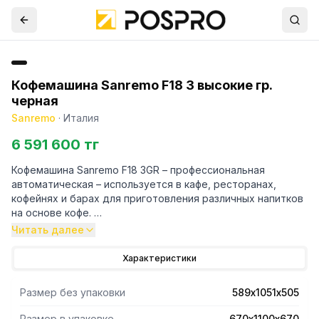
Кофемашина Sanremo F18 3 высокие гр.
черная
Sanremo
·
Италия
6 591 600 тг
Кофемашина Sanremo F18 3GR – профессиональная
автоматическая – используется в кафе, ресторанах,
кофейнях и барах для приготовления различных напитков
на основе кофе.
Высота группы 122 мм (расстояние от решетки до носика
Читать далее
портафильтра).
Машина оснащена 2 паровыми кранами Cool touch и
Характеристики
краном для подачи горячей воды.
Независимая настройка температуры для горячей воды в
Размер без упаковки
589х1051х505
кране и в группе.
Сенсорный дисплей для контроля и отображения всех
Размер в упаковке
670х1100х670