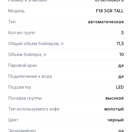
параметров машины, электронная панель для настройки
параметров группы.
Модель
F18 3GR TALL
Программируемое предварительное заваривание.
Программируемый подогреватель для чашек –
Тип
автоматическая
поддерживает чашки при оптимальной температуре.
Статическое реле температуры бойлера для
Кол-во групп
3
максимально точной настройки температуры.
Общий объем бойлеров, л
11,5
Программируемое включение и выключение.
Система мультибойлер:
Объем бойлера, л
10
бойлер для пара – 10л,
бойлеры для предварительного подогрева подачи
Паровой кран
да
Подключение к воде
да
Подсветка
LED
Посадка группы
высокая
Тип используемого кофе
молотый
Цвет
черный
Экономайзер
да