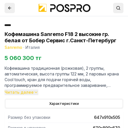
Кофемашина Sanremo F18 2 высокие гр.
белая от Бобер Сервис г.Санкт-Петербург
Sanremo
·
Италия
5 060 300 тг
Кофемашина традиционная (рожковая), 2 группы,
автоматическая, высота группы 122 мм, 2 паровых крана
Cool touch, кран для подачи горячей воды,
программируемое предварительное заваривание,
сенсорный дисплей для контроля и отображения всех
Читать далее
параметров машины, электронная панель для настройки
параметров группы, независимая настройка температуры
Характеристики
для горячей воды в кране и в группе, статическое реле
температуры бойлера, программируемый подогреватель
Размер без упаковки
647х910х505
для чашек, программируемое включение/выключение,
подсветка, система мультибойлер: бойлер для пара 8.6л
Размер в упаковке
670х890х670