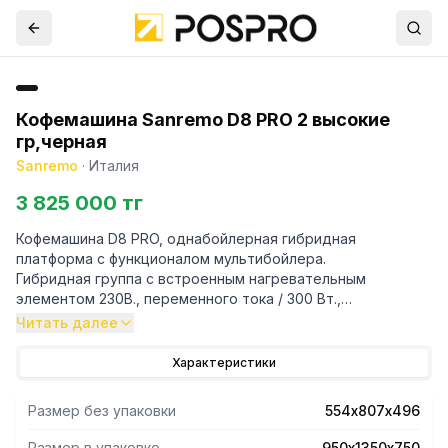
Кофемашина Sanremo D8 PRO 2 высокие
гр,черная
Sanremo
·
Италия
3 825 000 тг
Кофемашина D8 PRO, однабойлерная гибридная
платформа с функционалом мультибойлера.
Гибридная группа с встроенным нагревательным
элементом 230В., переменного тока / 300 Вт.,
интеллектуальным датчиком температуры. Управления
Читать далее
всеми функциями с основной группы, (настройка
температуры бойлера и групп, настройка подачи пара,
Характеристики
автоматическая очистка групп по раздельности,
настройка предсмачивания, настройки дозирования
Размер без упаковки
554х807х496
порции и пролива). Индивидуальные настройки
температуры для каждой группы.
Размер в упаковке
950х1350х750