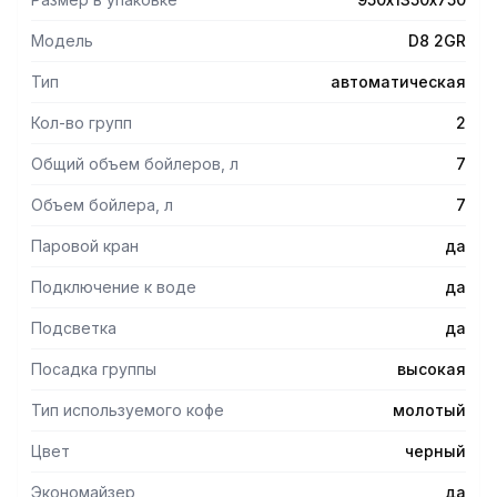
2 группы с 52-х мм. цветным полноценным дисплеем ,
высота группы 147мм, 2 паровых крана COLD TOUCH, 1
Модель
D8 2GR
кран для подачи горячей воды с настройкой
температуры, авто-уровень воды, двойной датчик
Тип
автоматическая
давления и температуры воды, полная изоляция (бойлер,
паровые трубки, группа), бойлер из нержавеющей стали
Кол-во групп
2
AISI 316 L объемом 7 л., 3,5 кВт, 220В, цвет черный, в
Общий объем бойлеров, л
7
комплекте 3 портафильтра: 2 на 2 чашки, 1 на 1 чашку,
подсветка рабочей поверхности, экономайзер.
Объем бойлера, л
7
Опционально: модуль WiFi, отделка боковых панелей,
Паровой кран
да
Подключение к воде
да
Подсветка
да
Посадка группы
высокая
Тип используемого кофе
молотый
Цвет
черный
Экономайзер
да