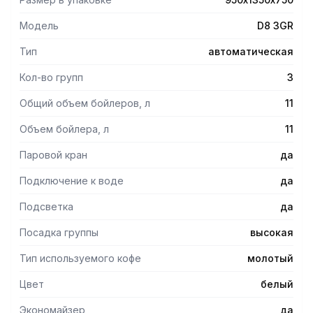
Модель
D8 3GR
Тип
автоматическая
Кол-во групп
3
Общий объем бойлеров, л
11
Объем бойлера, л
11
Паровой кран
да
Подключение к воде
да
Подсветка
да
Посадка группы
высокая
Тип используемого кофе
молотый
Цвет
белый
Экономайзер
да