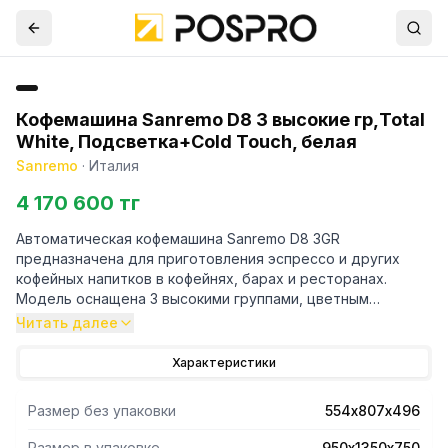
Кофемашина Sanremo D8 3 высокие гр,Total
White, Подсветка+Cold Touch, белая
Sanremo
·
Италия
4 170 600 тг
Автоматическая кофемашина Sanremo D8 3GR
предназначена для приготовления эспрессо и других
кофейных напитков в кофейнях, барах и ресторанах.
Модель оснащена 3 высокими группами, цветным
дисплеем, подсветкой, 2 паровыми кранами Cold Touch,
Читать далее
экономайзером горячей воды. Бойлер выполонен из
нержавеющей стали AISI 316L.
Характеристики
Размер без упаковки
554х807х496
Размер в упаковке
950х1350х750