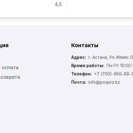
4,5
Особенности:

Цифровой таймер

Высокие группы

Бойлер из нержавеющей 
До 7 программируемых д
Программируемая темпер
ция
Контакты
Настраиваемая температу
Адрес:
г. Астана, ​Ул. Илияс 
Паровые трубки с функци
Подсветка
Время работы:
Пн-Пт 10:00-
 оплата
Телефон:
+7 (700)‒950‒99‒1
возврата
Почта:
info@pospro.kz