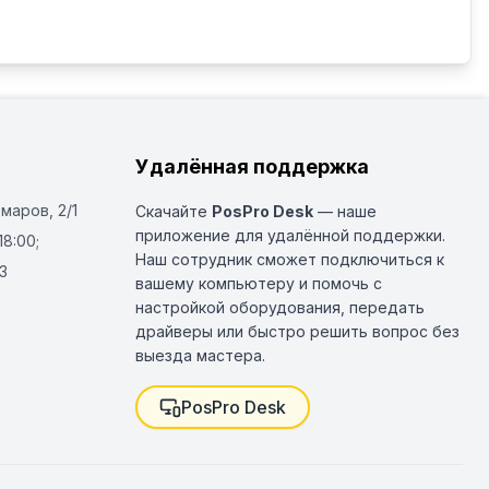
стали

оз

атура в бойлере

Удалённая поддержка
ра в группах.

Омаров, 2/1
Скачайте
PosPro Desk
— наше
ей Cold Touch

приложение для удалённой поддержки.
18:00;
Наш сотрудник сможет подключиться к
3
вашему компьютеру и помочь с
настройкой оборудования, передать
драйверы или быстро решить вопрос без
выезда мастера.
PosPro Desk