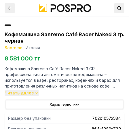
Кофемашина Sanremo Café Racer Naked 3 гр.
черная
Sanremo
·
Италия
8 581 000 тг
Кофемашина Sanremo Café Racer Naked 3 GR –
профессиональная автоматическая кофемашина –
используется в кафе, ресторанах, кофейнях и барах для
приготовления различных напитков на основе кофе.
Группы изготовлены из нержавеющей стали AISI 316L.
Читать далее
Портафильтры – из нержавеющей стали AISI 316.
Высота группы регулируется при помощи фиксации
Характеристики
нижней подставки на разных уровнях.
Машина оснащена 2 паровыми кранами Cool touch и
Размер без упаковки
702х1057х534
краном для подачи горячей воды.
PID регулировка температуры воды позволяет
Размер в упаковке
864х1080х720