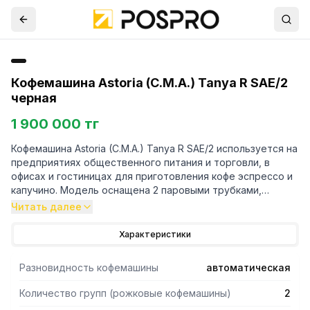
Кофемашина Astoria (C.M.A.) Tanya R SAE/2
черная
1 900 000 тг
Кофемашина Astoria (C.M.A.) Tanya R SAE/2 используется на
предприятиях общественного питания и торговли, в
офисах и гостиницах для приготовления кофе эспрессо и
капучино. Модель оснащена 2 паровыми трубками,
краном подачи воды и манометром с двойной шкалой для
Читать далее
контроля давления в бойлере и помпе. Корпус выполнен
из металла, боковые панели - из термопластика, бойлер и
Характеристики
трубки - из меди.
Разновидность кофемашины
автоматическая
Особенности:
- Электронная дозировка порций (4 дозы кофе)
Количество групп (рожковые кофемашины)
2
- Автоматическое заполнение водой (AWR)