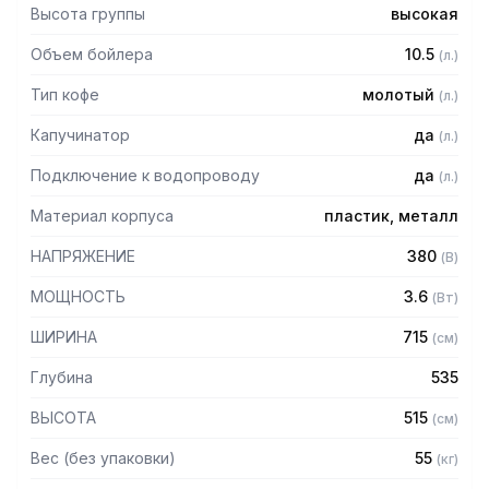
- Световой индикатор уровня воды в бойлере
Высота группы
высокая
- Автоматическая горячая вода
- Внутренняя мотопомпа
Объем бойлера
10.5
(
л.
)
Тип кофе
молотый
(
л.
)
Капучинатор
да
(
л.
)
Подключение к водопроводу
да
(
л.
)
Материал корпуса
пластик, металл
НАПРЯЖЕНИЕ
380
(
В
)
МОЩНОСТЬ
3.6
(
Вт
)
ШИРИНА
715
(
см
)
Глубина
535
ВЫСОТА
515
(
см
)
Вес (без упаковки)
55
(
кг
)