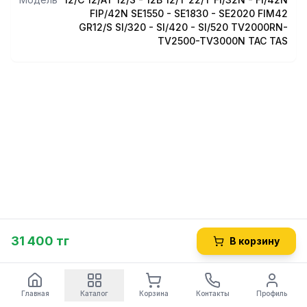
- температура окружающей среды макс. 70 °C
FIP/42N SE1550 - SE1830 - SE2020 FIM42
GR12/S SI/320 - SI/420 - SI/520 TV2000RN-
Подходит для моделей:
TV2500-TV3000N TAC TAS
12/C, 12/AT, 12/S - 12B, 12/T, 22/T, FI/32N - FI/42N
FIP/42N, SE1550 - SE1830 - SE2020
FIM42, GR12/S, SI/320 - SI/420 - SI/520
TV2000RN-TV2500-TV3000N
TAC, TAS, V/300 - V/330 - V/350 - V/370
22/TE, 22/C, 22/AE, 12/TS
31 400 тг
В корзину
Главная
Каталог
Корзина
Контакты
Профиль