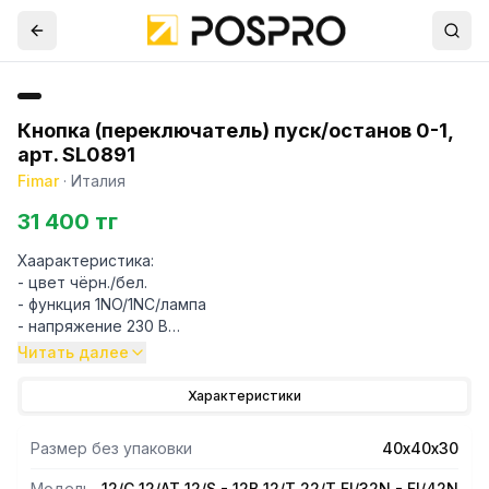
Кнопка (переключатель) пуск/останов 0-1,
арт. SL0891
Fimar
·
Италия
31 400 тг
Хаарактеристика:
- цвет чёрн./бел.
- функция 1NO/1NC/лампа
- напряжение 230 В
- присоединение винтовое соединение
Читать далее
- символ 0-1
- переключающая мощность 6 А
Характеристики
- род защиты IP40
- каскад жк-дисплея (переменный ток) 12-30
Размер без упаковки
40х40х30
- с подсветкой с подсветкой
- с защитной крышкой -
Модель
12/C 12/AT 12/S - 12B 12/T 22/T FI/32N - FI/42N