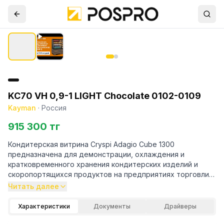
KC70 VH 0,9-1 LIGHT Chocolate 0102-0109
Kayman
·
Россия
915 300 тг
Кондитерская витрина Cryspi Adagio Cube 1300
предназначена для демонстрации, охлаждения и
кратковременного хранения кондитерских изделий и
скоропортящихся продуктов на предприятиях торговли и
общественного питания.
Читать далее
Модель оснащена закаленным остеклением с
Характеристики
Документы
Драйверы
шелкографией, 3 полками и LED-подсветкой каждого