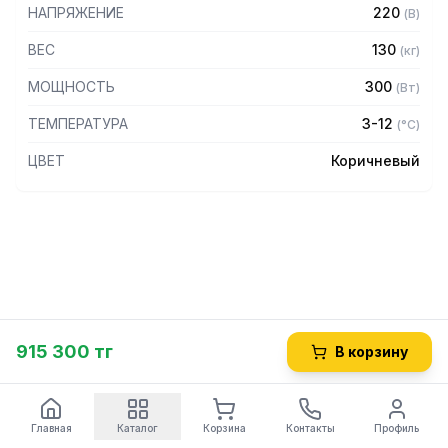
уровня. Детали внутреннего объема выполнены из
НАПРЯЖЕНИЕ
220
(
В
)
оцинкованной стали, верхняя фронтальная панель - из
ЛДСП, нижняя фронтальная панель - из металла.
ВЕС
130
(
кг
)
МОЩНОСТЬ
300
(
Вт
)
ТЕМПЕРАТУРА
3-12
(
°C
)
ЦВЕТ
Коричневый
915 300 тг
В корзину
Главная
Каталог
Корзина
Контакты
Профиль