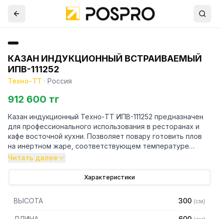
КАЗАН ИНДУКЦИОННЫЙ ВСТРАИВАЕМЫЙ
ИПВ-111252
Техно-ТТ
·
Россия
912 600 тг
Казан индукционный Техно-ТТ ИПВ-111252 предназначен
для профессионального использования в ресторанах и
кафе восточной кухни. Позволяет повару готовить плов
на инертном жаре, соответствующем температуре
приготовления блюда в традиционных условиях.
Читать далее
Особенности:
Характеристики
– Крышка из алюминия
ВЫСОТА
300
(
см
)
– Поставляется в собранном виде
ДЛИНА
600