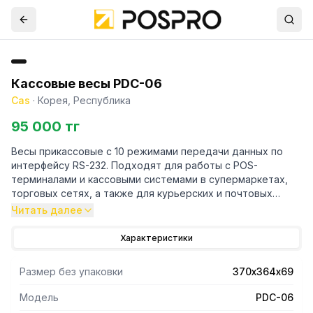
Кассовые весы PDC-06
Cas
·
Корея, Республика
95 000 тг
Весы прикассовые с 10 режимами передачи данных по
интерфейсу RS-232. Подходят для работы с POS-
терминалами и кассовыми системами в супермаркетах,
торговых сетях, а также для курьерских и почтовых
служб.
Читать далее
Весы PDC обладают большой (370 x 270мм) весовой
платформой из нержавеющей стали, двух-интервальным
Характеристики
диапазоном взвешивания для повышенной точности и
четким дисплеем с регулируемым углом обзора и
Размер без упаковки
370х364х69
подсветкой.
Модель
PDC-06