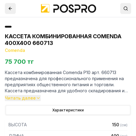
КАССЕТА КОМБИНИРОВАННАЯ COMENDA
400X400 660713
Comenda
75 700 тг
Кассета комбинированная Comenda P10 арт. 660713
предназначена для профессионального применения на
предприятиях общественного питания и торговли.
Кассета предназначена для удобного складирования и
последующей мойки плоских тарелок в посудомоечных
Читать далее
машинах Comenda. Кассета изготовлена из
полипропилена, который имеет большую
Характеристики
термостойкость, благодаря чему может использоваться
даже во время мойки горячей водой. Модель имеет
ВЫСОТА
150
(
см
)
стандартные размеры: 400х400х150 мм и может
использоваться практически в любых посудомоечных
ДЛИНА
400