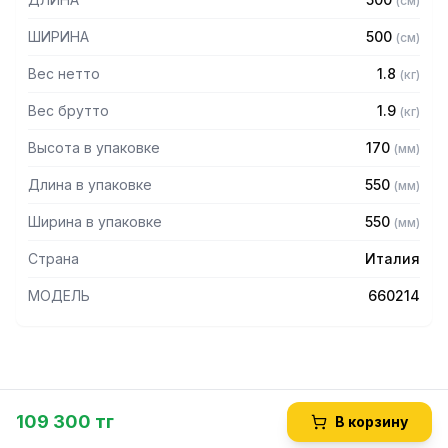
(
см
)
удерживать стаканы внутри и в то же время не давать им
соприкасаться. Перфорированные усиленные углы
ШИРИНА
500
(
см
)
кассеты делают ее конструкцию более прочной, а также
предотвращают скопление остатков пищи.
Вес нетто
1.8
(
кг
)
Модель имеет стандартные размеры 500х500 мм.
Вес брутто
1.9
(
кг
)
Для уточнения совместимости аксессуаров с
Высота в упаковке
170
(
мм
)
оборудованием просим обратиться к вашим менеджерам.
Длина в упаковке
550
(
мм
)
Ширина в упаковке
550
(
мм
)
Страна
Италия
МОДЕЛЬ
660214
109 300 тг
В корзину