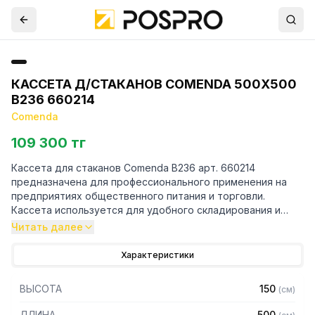
КАССЕТА Д/СТАКАНОВ COMENDA 500Х500
B236 660214
Comenda
109 300 тг
Кассета для стаканов Comenda B236 арт. 660214
предназначена для профессионального применения на
предприятиях общественного питания и торговли.
Кассета используется для удобного складирования и
последующей мойки стаканов в посудомоечной машине.
Читать далее
Максимальная загрузка кассеты составляет 36 стаканов
диаметром 74 мм и высотой 115-150 мм.
Характеристики
Благодаря наличию широких отверстий по бокам и снизу
вода во время мойки проникает в каждую точку кассеты.
ВЫСОТА
150
(
см
)
Внутри кассеты расположены специальные
полипропиленовые разделители, помогающие плотно
ДЛИНА
500