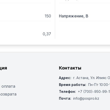
Частота вращения рабочег
Норма загрузки картофеля
Расход воды (при давлении
150
Напряжение, В
Питающая электросеть:

– род тока трехфазный п
– номинальное напряжени
0,37
– номинальное значение ч
Номинальная мощность э
ция
Контакты
Адрес:
г. Астана, ​Ул. Илияс 
Время работы:
Пн-Пт 10:00-
 оплата
Телефон:
+7 (700)‒950‒99‒1
возврата
Почта:
info@pospro.kz