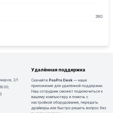
о вала, об/мин. 315±10

, кг 6-8

 2 кг/см2) м³/ч 0,15

380
еременный

е, В 380

астоты тока, Гц 50

лектродвигателя, кВт 0,37
Удалённая поддержка
Омаров, 2/1
Скачайте
PosPro Desk
— наше
приложение для удалённой поддержки.
18:00;
Наш сотрудник сможет подключиться к
3
вашему компьютеру и помочь с
настройкой оборудования, передать
драйверы или быстро решить вопрос без