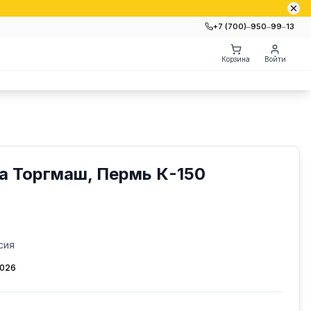
+7 (700)‒950‒99‒13
Корзина
Войти
а Торгмаш, Пермь К-150
сия
2026