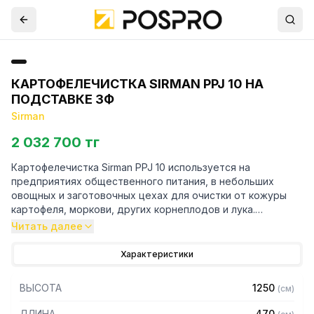
КАРТОФЕЛЕЧИСТКА SIRMAN PPJ 10 НА
ПОДСТАВКЕ 3Ф
Sirman
2 032 700 тг
Картофелечистка Sirman PPJ 10 используется на
предприятиях общественного питания, в небольших
овощных и заготовочных цехах для очистки от кожуры
картофеля, моркови, других корнеплодов и лука.
Читать далее
Особенности:
Характеристики
— Конструкция из высококачественной нержавеющей
стали AISI 304
ВЫСОТА
1250
(
см
)
— Ременная трансмиссия с автоматической регулировкой
натяжения
ДЛИНА
470