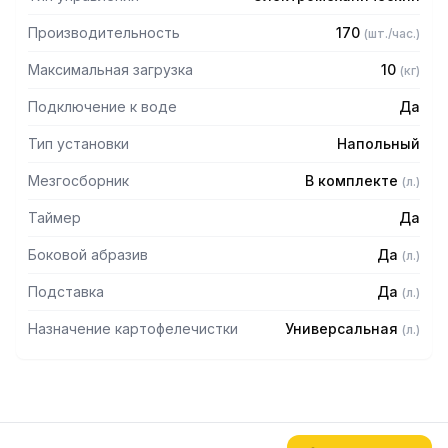
Производительность
170
(
шт./час.
)
Максимальная загрузка
10
(
кг
)
Подключение к воде
Да
Тип установки
Напольный
Мезгосборник
В комплекте
(
л.
)
Таймер
Да
Боковой абразив
Да
(
л.
)
Подставка
Да
(
л.
)
Назначение картофелечистки
Универсальная
(
л.
)