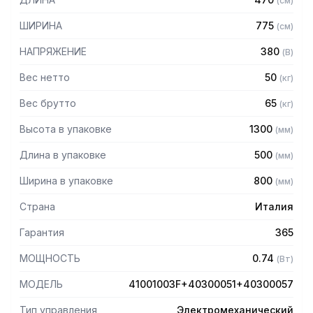
(
см
)
— Мощный вентилируемый двигатель
— Рабочая емкость снимается без использования
ШИРИНА
775
(
см
)
дополнительных инструментов и подходит для мойки в
посудомоечной машине
НАПРЯЖЕНИЕ
380
(
В
)
— Боковой абразив и абразивный диск легко извлекаются
для мойки и замены
Вес нетто
50
(
кг
)
— Автоматическая система выгрузки очищенных
Вес брутто
65
(
кг
)
корнеплодов
— Легкое техобслуживание с быстрым доступом ко всем
Высота в упаковке
1300
(
мм
)
компонентам
— Регулируемые ножки из нержавеющей стали с
Длина в упаковке
500
(
мм
)
возможностью крепления к полу
— Таймер на 5 мин
Ширина в упаковке
800
(
мм
)
— Крышка со смотровым окном из прозрачного пластика
позволяет визуально контролировать процесс очистки
Страна
Италия
Гарантия
365
МОЩНОСТЬ
0.74
(
Вт
)
МОДЕЛЬ
41001003F+40300051+40300057
Тип управления
Электромеханический