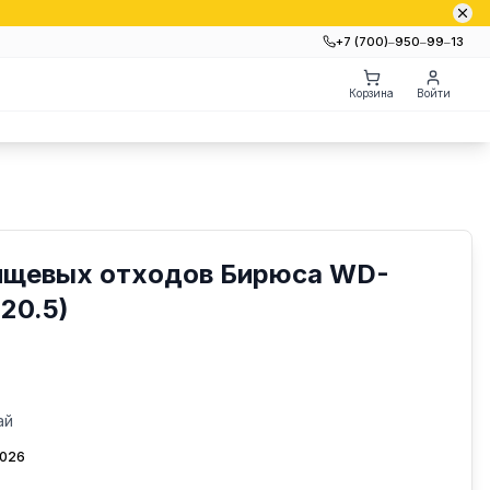
+7 (700)‒950‒99‒13
Корзина
Войти
ищевых отходов Бирюса WD-
20.5)
ай
2026