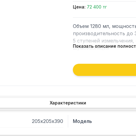
Цена:
72 400 тг
Объем 1280 мл, мощность 
производительность до 3
5 ступеней измельчения, 
Показать описание полнос
шумоизоляция					

Характеристики
205х205х390
Модель