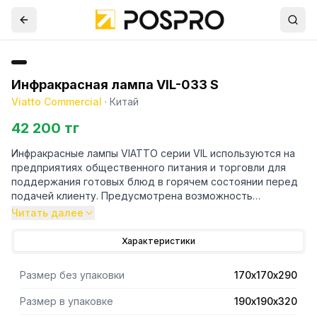
Инфракрасная лампа VIL-033 S
Viatto Commercial
·
Китай
42 200 тг
Инфракрасные лампы VIATTO серии VIL используются на
предприятиях общественного питания и торговли для
поддержания готовых блюд в горячем состоянии перед
подачей клиенту. Предусмотрена возможность
регулировки по высоте. Плафон выполнен из крашеного
Читать далее
металла. В комплект поставки входит одна лампочка,
диаметр плафона 270 мм, регулировка по высоте 600-
Характеристики
1800мм, цвет плафона — серебро. ПОСТАВЛЯЕТСЯ БЕЗ
ВИЛКИ
Размер без упаковки
170х170х290
Размер в упаковке
190х190х320