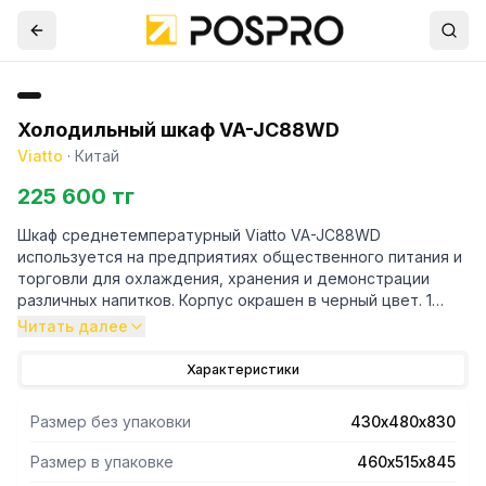
Холодильный шкаф VA-JC88WD
Viatto
·
Китай
225 600 тг
Шкаф среднетемпературный Viatto VA-JC88WD
используется на предприятиях общественного питания и
торговли для охлаждения, хранения и демонстрации
различных напитков. Корпус окрашен в черный цвет. 1
распашная стеклянная дверца с двойным остеклением и
Читать далее
рамой из нержавеющей стали. 3 хромированные полки-
решетки.
Характеристики
Электронный терморегулятор с дисплеем. Климатический
класс SN-N (температура окружающей среды до +32С).
Размер без упаковки
430х480х830
Вместимость — 27 винных бутылок (750 мл).
Размер в упаковке
460х515х845