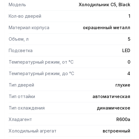
• Светодиодное освещение, низкое потребление
Модель
Холодильник С5, Black
и экономия энергии.
• Съёмный молочный контейнер, который легко
Кол-во дверей
1
пополняется и легко моется.
• Автоматически разморозка.
Материал корпуса
окрашенный металл
• Запираемая дверь с замком
Объем, л
5
Подсветка
LED
Температурный режим, от °С
0
Температурный режим, до °С
4
Тип дверей
глухие
Тип оттайки
автоматическая
Тип охлаждения
динамическое
Хладагент
R600а
Холодильный агрегат
встроенный