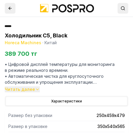
Холодильник С5, Black
Horeca Machines
·
Китай
389 700 тг
• Цифровой дисплей температуры для мониторинга
в режиме реального времени.
• Автоматическая чистка для круглосуточного
обслуживания и упрощения эксплуатации.
• Интеллектуальная система контроля температуры
Читать далее
молока для достижения оптимальных условий
приготовления высококачественных кофейно-молочных
Характеристики
напитков.
• Автоматический контроль объёма молока
Размер без упаковки
250х459х479
с предупреждением о необходимости пополнить
контейнер, что гарантирует достаточное количество
Размер в упаковке
350х540х565
молока в любое время.