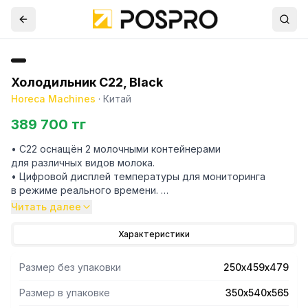
Холодильник С22, Black
Horeca Machines
·
Китай
389 700 тг
• C22 оснащён 2 молочными контейнерами
для различных видов молока.
• Цифровой дисплей температуры для мониторинга
в режиме реального времени.
• Автоматическая чистка для круглосуточного
Читать далее
обслуживания и упрощения эксплуатации.
• Интеллектуальная система контроля температуры
Характеристики
молока для достижения оптимальных условий
приготовления высококачественных кофейно-молочных
Размер без упаковки
250х459х479
напитков.
• Автоматический контроль объёма молока
Размер в упаковке
350х540х565
с предупреждением о необходимости пополнить