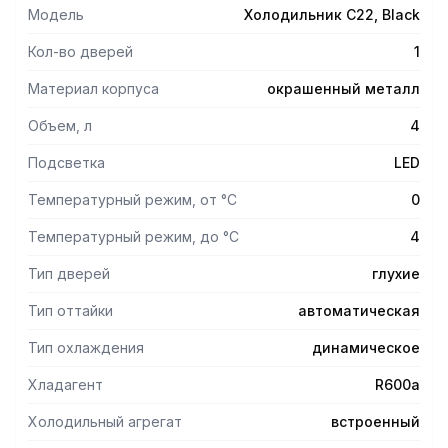
контейнер, что гарантирует достаточное количество
Модель
Холодильник С22, Black
молока в любое время.
• Светодиодное освещение, низкое потребление
Кол-во дверей
1
и экономия энергии.
• Съёмный молочный контейнер, который легко
Материал корпуса
окрашенный металл
пополняется и легко моется.
Объем, л
4
• Автоматически разморозка.
• Запираемая дверь с замком
Подсветка
LED
Температурный режим, от °С
0
Температурный режим, до °С
4
Тип дверей
глухие
Тип оттайки
автоматическая
Тип охлаждения
динамическое
Хладагент
R600а
Холодильный агрегат
встроенный