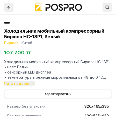
Холодильник мобильный компрессорный
Бирюса НС-18P1, белый
Бирюса
·
Китай
107 700 тг
Холодильник мобильный компрессорный Бирюса НС-18P1
• цвет Белый
• сенсорный LED дисплей
• температура в режиме морозильника от -18 до 0 °C
• температура в режиме холодильника от 0 до +20 °C
Читать далее
• работа от сети/прикуривателя автомобиля/
аккумулятора
Характеристики
• автоматическая защита разряда аккумулятора машины
• крышка на магните
Размер без упаковки
320х465х335
• габариты 33,5х46,5х32см
• объем 18л
Размер в упаковке
420х525х420