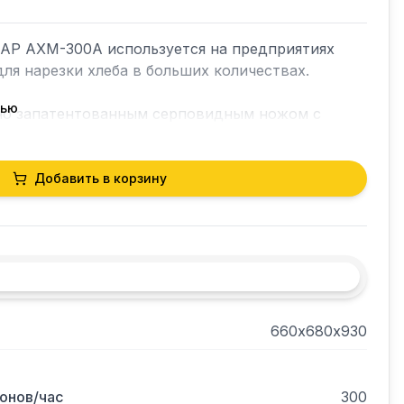
Р АХМ-300А используется на предприятиях 
ля нарезки хлеба в больших количествах.

тью
бразной формы со специальной заточкой.

еб.

Добавить в корзину
отка загрузки и крышке приемного лотка.

.

облегчает уход и обслуживание.
660х680х930
онов/час
300