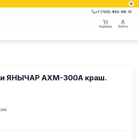
+7 (700)‒950‒99‒13
Корзина
Войти
си ЯНЫЧАР АХМ-300А краш.
сия