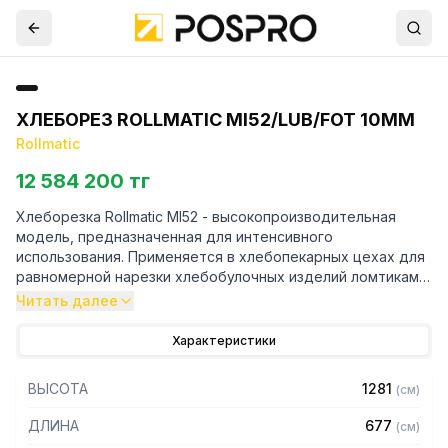
ХЛЕБОРЕЗ ROLLMATIC MI52/LUB/FOT 10MM
Rollmatic
12 584 200 тг
Хлеборезка Rollmatic MI52 - высокопроизводительная
модель, предназначенная для интенсивного
использования. Применяется в хлебопекарных цехах для
равномерной нарезки хлебобулочных изделий ломтиками
одинаковой толщины.
Читать далее
Особенности:
Характеристики
- Корпус из окрашенной стали
ВЫСОТА
1281
(
см
)
- Загрузочный конвейер длиной 1500 мм расположен
сзади
ДЛИНА
677
(
см
)
- Режим непрерывной нарезки