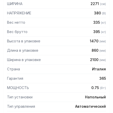
- Регулируемые направляющие для хлеба
ШИРИНА
2271
(
см
)
- Система смазывания ножей
- Регулируемая скорость нарезки
НАПРЯЖЕНИЕ
380
(
В
)
- Электронная регулировка высоты реза в диапазоне 60-
165 мм
Вес нетто
335
(
кг
)
- Ящик для сбора крошек
Вес брутто
395
(
кг
)
- Фотометка на выходе для остановки движения хлеба
Высота в упаковке
1470
(
мм
)
Длина в упаковке
860
(
мм
)
Ширина в упаковке
2100
(
мм
)
Страна
Италия
Гарантия
365
МОЩНОСТЬ
0.75
(
Вт
)
Тип установки
Напольный
Тип управления
Автоматический