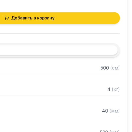
Добавить в корзину
500
(
см
)
4
(
кг
)
40
(
мм
)