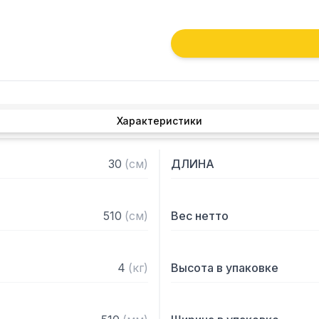
Характеристики
30
(
см
)
ДЛИНА
510
(
см
)
Вес нетто
4
(
кг
)
Высота в упаковке