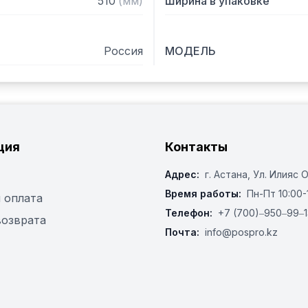
510
(
мм
)
Ширина в упаковке
Россия
МОДЕЛЬ
ция
Контакты
Адрес:
г. Астана, ​Ул. Илияс 
Время работы:
Пн-Пт 10:00-
 оплата
Телефон:
+7 (700)‒950‒99‒1
возврата
Почта:
info@pospro.kz