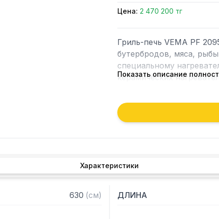
Цена:
2 470 200 тг
Гриль-печь VEMA PF 2095
бутербродов, мяса, рыбы
специальному нагревате
Показать описание полнос
керамических нагревате
перемещением рычага упр
качестве гриля или как п
предприятиях общественн
Особенности:

– Корпус изготовлен из 
Характеристики
– Варочные поверхности 
материала

– Материал поверхностей
630
(
см
)
ДЛИНА
пищи

– Быстрый нагрев рабочи