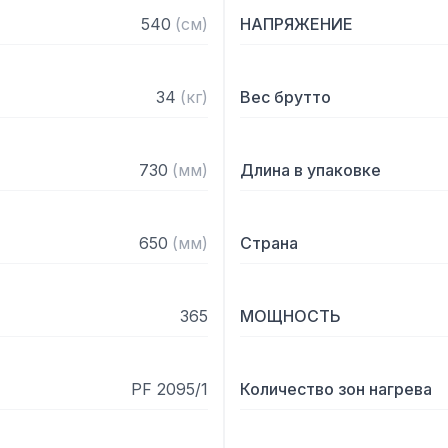
– Стальные нагревательн
540
(
см
)
НАПРЯЖЕНИЕ
длительного времени

– Электромеханическая п
– Кнопка включения с си
34
(
кг
)
Вес брутто
– Размеры поверхностей:
– Термостат: 0C – +300C

– Таймер: 30 минут
730
(
мм
)
Длина в упаковке
650
(
мм
)
Страна
365
МОЩНОСТЬ
PF 2095/1
Количество зон нагрева