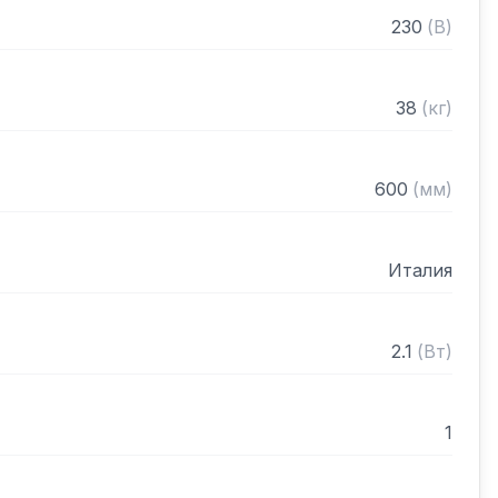
ые элементы сохраняют тепло в течение 
230
(
В
)
анель управления

гнальной лампой

38
(
кг
)
 400х300мм

600
(
мм
)
Италия
2.1
(
Вт
)
1