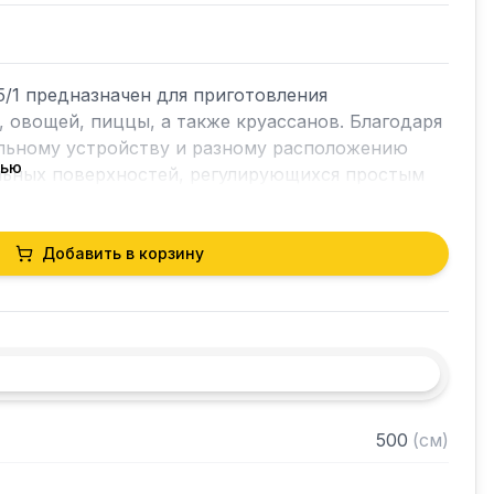
/1 предназначен для приготовления 
, овощей, пиццы, а также круассанов. Благодаря 
льному устройству и разному расположению 
тью
льных поверхностей, регулирующихся простым 
авления, этот аппарат может использоваться в 
ечь с вентиляцией. Используется на 
ого питания.

Добавить в корзину
нержавеющей стали

из ударопрочного и термоустойчивого 
 не производит дым и не впитывает запахи 
500
(
см
)
х поверхностей
