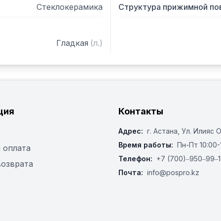
Стеклокерамика
Структура прижимной по
Гладкая
(
л.
)
ция
Контакты
Адрес:
г. Астана, ​Ул. Илияс 
Время работы:
Пн-Пт 10:00-
 оплата
Телефон:
+7 (700)‒950‒99‒1
возврата
Почта:
info@pospro.kz