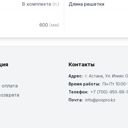
– Металлическая щетка

В комплекте
(
л.
)
Длина решетки
– Щипцы - 2 шт.

– КочергаЦвет двери/отд
600
(
мм
)
ция
Контакты
Адрес:
г. Астана, ​Ул. Илияс 
Время работы:
Пн-Пт 10:00-
 оплата
Телефон:
+7 (700)‒950‒99‒1
возврата
Почта:
info@pospro.kz