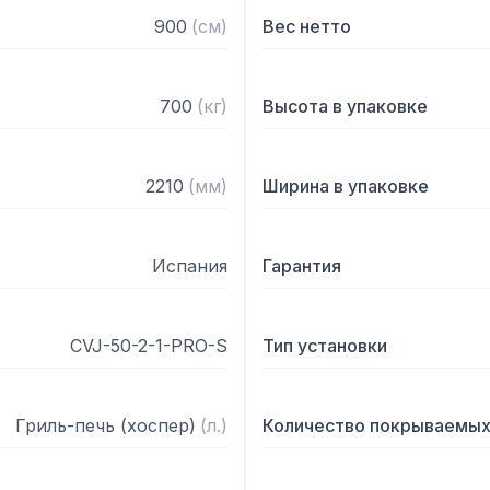
направляющих

900
(
см
)
Вес нетто
- Размер решетки 510х50
- Модуль дымоотвода легк
- Для охлаждения выделя
700
(
кг
)
Высота в упаковке
теплопоглотитель

- Верхний клапан имеет 
печи

2210
(
мм
)
Ширина в упаковке
- Нижний клапан миними
- Термометр на дверце о
- Конструкция камеры о
Испания
Гарантия
потоков горячего воздуха
- Надежная термоизоляци
- Лоток для золы в форм
CVJ-50-2-1-PRO-S
Тип установки
- Время розжига: 30 мин

- Расход угля: 5-7 кг/день
- Температура в камере: 
Гриль-печь (хоспер)
(
л.
)
Количество покрываемых
Комплектация:
