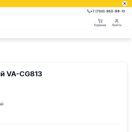
+7 (700)‒950‒99‒13
Корзина
Войти
ый VA-CG813
ай