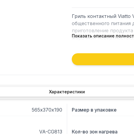
Гриль контактный Viatto 
общественного питания д
приготовление продукта
Показать описание полнос
жарочной поверхностью. 
Продукт обжаривается ра
добавления лишнего жира
пригорает, сохраняя сочно
Гриль имеет 2 верхние п
терморегуляторами для 
нагрева в пределах +50…
Размер нижней поверхнос
Характеристики
210х230мм.
565х370х190
Размер в упаковке
VA-CG813
Кол-во зон нагрева