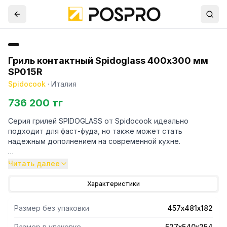
Гриль контактный Spidoglass 400х300 мм
SP015R
Spidocook
·
Италия
736 200 тг
Серия грилей SPIDOGLASS от Spidocook идеально
подходит для фаст-фуда, но также может стать
надежным дополнением на современной кухне.
Профессиональные контактные грили со
Читать далее
стеклокерамическими поверхностями SPIDOGLASS
подходят для приготовления широкого спектра
Характеристики
различных продуктов, таких как: тосты, сэндвичи, мясо,
рыба, овощи, яйца и т. д.
Размер без упаковки
457х481х182
Высокое качество приготовления благодаря
равномерному распределению тепла и использованию
Размер в упаковке
527х540х254