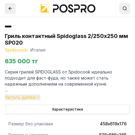
Гриль контактный Spidoglass 2/250х250 мм
SP020
Spidocook
·
Италия
635 000 тг
Серия грилей SPIDOGLASS от Spidocook идеально
подходит для фаст-фуда, но также может стать
надежным дополнением на современной кухне.
Профессиональные контактные грили со
Читать далее
стеклокерамическими поверхностями SPIDOGLASS
подходят для приготовления широкого спектра
Характеристики
различных продуктов, таких как: тосты, сэндвичи, мясо,
рыба, овощи, яйца и т. д.
Размер без упаковки
458х619х176
Высокое качество приготовления благодаря
равномерному распределению тепла и использованию
Размер в упаковке
535х665х265