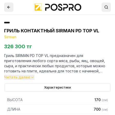
ГРИЛЬ КОНТАКТНЫЙ SIRMAN PD TOP VL
Sirman
326 300 тг
Гриль SIRMAN PD TOP VL предназначен для
приготовления любого сорта мяса, рыбы, яиц, овощей,
сыра, и практически любых продуктов, которые можно
готовить на плите, идеальна для тостов с начинкой,
горячих бутербродов различной толщины и размеров.
Читать далее
Подходит для продолжительной работы. Используется
на предприятиях общественного питания.
Характеристики
Особенности:
ВЫСОТА
170
(
см
)
– Корпус изготовлен из нержавеющей стали
ДЛИНА
700
(
см
)
– Керамические варочные панели Ceran обеспечивают