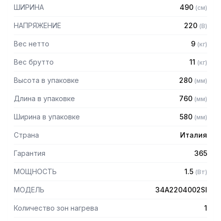
более быстрый нагрев
ШИРИНА
490
(
см
)
– Оптимальная теплопроводность
– Самобалансирующиеся регулируемая верхние
НАПРЯЖЕНИЕ
220
(
В
)
поверхности
– Электромеханическая система управления
Вес нетто
9
(
кг
)
– Независимое управление двух рабочих поверхностей
Вес брутто
11
(
кг
)
– Термостат до +300C
– Регулируемые по высоте ножки
Высота в упаковке
280
(
мм
)
Комплектация:
Длина в упаковке
760
(
мм
)
– Ящик для сбора жира
Ширина в упаковке
580
(
мм
)
Страна
Италия
Гарантия
365
МОЩНОСТЬ
1.5
(
Вт
)
МОДЕЛЬ
34A2204002SI
Количество зон нагрева
1