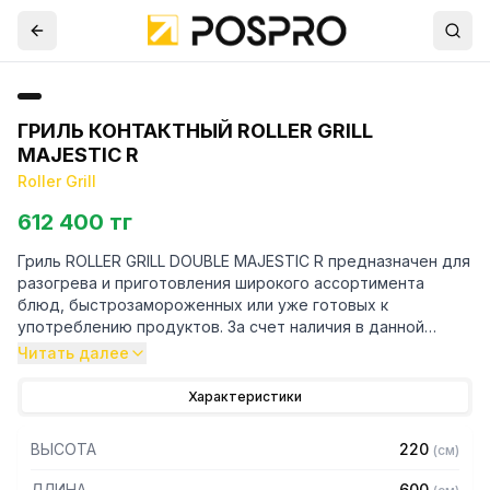
ГРИЛЬ КОНТАКТНЫЙ ROLLER GRILL
MAJESTIC R
Roller Grill
612 400 тг
Гриль ROLLER GRILL DOUBLE MAJESTIC R предназначен для
разогрева и приготовления широкого ассортимента
блюд, быстрозамороженных или уже готовых к
употреблению продуктов. За счет наличия в данной
модели двух независимых рабочих поверхностей есть
Читать далее
возможность за короткое время приготовить большое
количество пищи, а также длительное время
Характеристики
поддерживать уже готовую продукцию в горячем
состоянии. Подходит для интенсивного использования.
ВЫСОТА
220
(
см
)
Используется на предприятиях общественного питания.
ДЛИНА
600