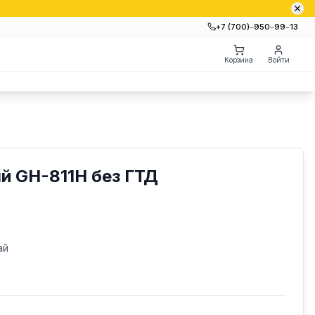
+7 (700)‒950‒99‒13
Корзина
Войти
й GH-811H без ГТД
ай