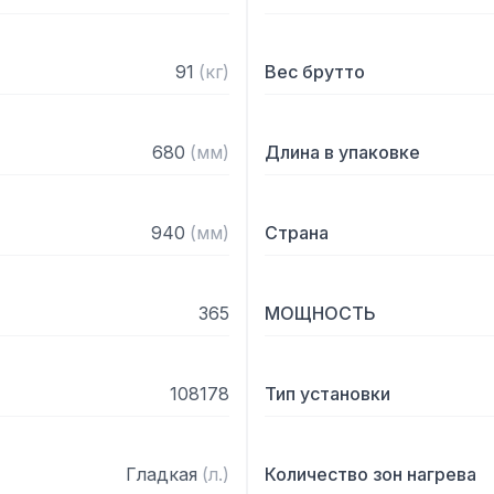
— Поставляется в собра
91
(
кг
)
Вес брутто
680
(
мм
)
Длина в упаковке
940
(
мм
)
Страна
365
МОЩНОСТЬ
108178
Тип установки
Гладкая
(
л.
)
Количество зон нагрева