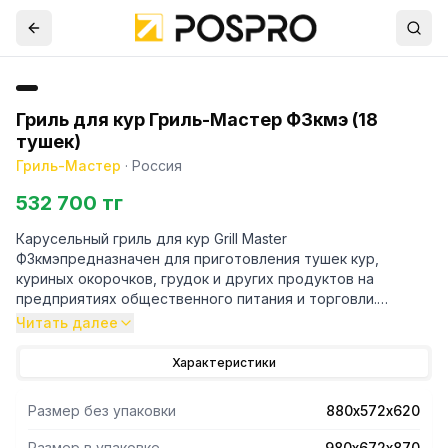
Гриль для кур Гриль-Мастер Ф3кмэ (18
тушек)
Гриль-Мастер
·
Россия
532 700 тг
Карусельный гриль для кур Grill Master
Ф3кмэпредназначен для приготовления тушек кур,
куриных окорочков, грудок и других продуктов на
предприятиях общественного питания и торговли.
Читать далее
- Модель оснащена подсветкой камеры.
- Оборудование выполнено из нержавеющей стали,
Характеристики
двери - из термостойкого стекла.
-Количество корзин: 5 шт.
Размер без упаковки
880х572х620
- Время приготовления: 50 мин.
Размер в упаковке
980х672х870