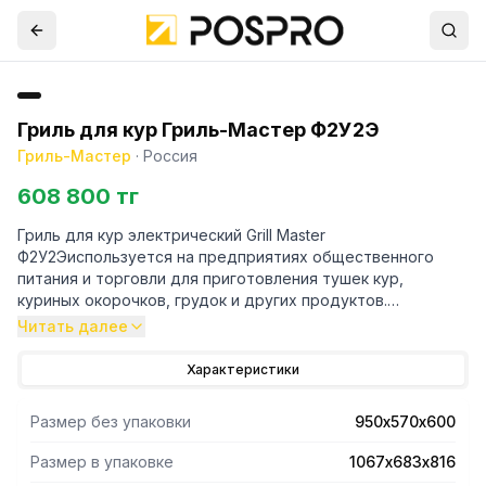
Гриль для кур Гриль-Мастер Ф2У2Э
Гриль-Мастер
·
Россия
608 800 тг
Гриль для кур электрический Grill Master
Ф2У2Эиспользуется на предприятиях общественного
питания и торговли для приготовления тушек кур,
куриных окорочков, грудок и других продуктов.
Читать далее
- Оборудование полностью выполнено из нержавеющей
стали, а двери из термостойкого стекла.
Характеристики
- Шампуры для кур из нержавеющей стали.
- В камере установлена подсветка.
Размер без упаковки
950х570х600
- Гриль рассчитанна 12 тушек, 2 шампура в первом ряду+1
шампур во втором ряду,готовит курицу за 55 минут.
Размер в упаковке
1067х683х816