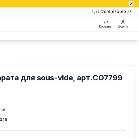
+7 (700)‒950‒99‒13
Корзина
Войти
арата для sous-vide, арт.CO7799
лия
2026