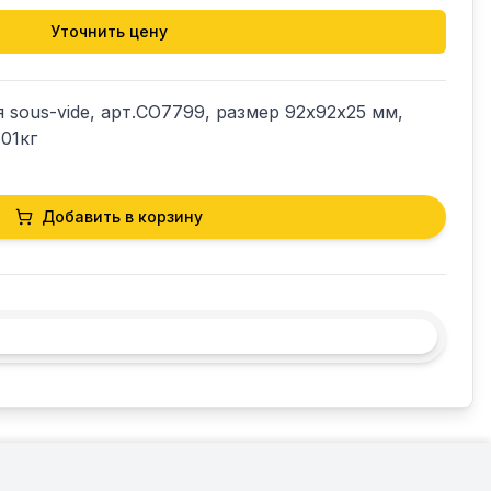
Уточнить цену
 sous-vide, арт.CO7799, размер 92х92х25 мм, 
,01кг
Добавить в корзину