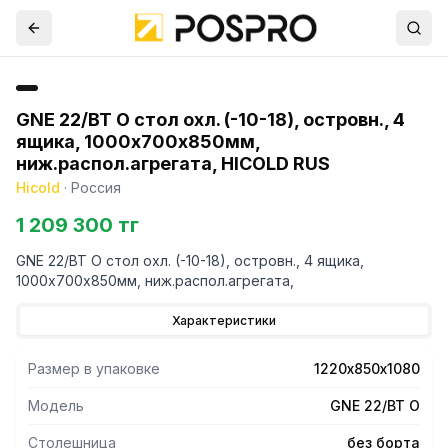
GNE 22/BT О стол охл. (-10-18), островн., 4
ящика, 1000х700х850мм,
ниж.распол.агрегата, HICOLD RUS
Hicold
·
Россия
1 209 300 тг
GNE 22/BT О стол охл. (-10-18), островн., 4 ящика,
1000х700х850мм, ниж.распол.агрегата,
Характеристики
Размер в упаковке
1220х850х1080
Модель
GNE 22/BT O
Столешница
без борта