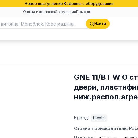
Новое поступление Кофейного оборудования
Оплата и доставка
О компании
Помощь
Найти
GNE 11/BT W О сто
двери, пластифи
ниж.распол.агре
Бренд:
Hicold
Страна производитель:
Рос