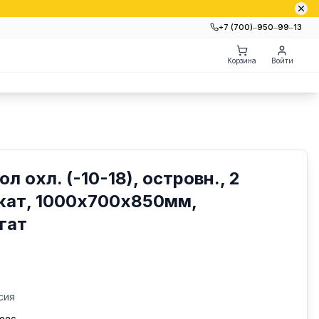
+7 (700)‒950‒99‒13
Корзина
Войти
л охл. (-10-18), островн., 2
кат, 1000х700х850мм,
гат
сия