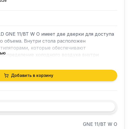
2026
 GNE 11/BT W O имеет две дверки для доступа 
о объема. Внутри стола расположен 
тиляторами, которые обеспечивают 
тью
аспределение холодного воздуха внутри 
 В полезном объеме предусмотрены полки-
дуктов в герметичной упаковке. Полки, 
ойки выполнены по стандарту GN – полная 
Добавить в корзину
ксом профессионального кухонного 
до 50 кг на каждую полку.
GNE 11/BT W О