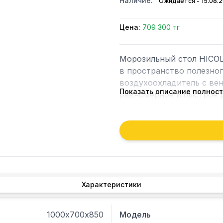
Наличие:
Ожидается - 15.08.
Цена:
709 300 тг
Морозильный стол HICOLD
в пространство полезног
воздухоохладитель с вен
Показать описание полнос
равномерное и быстрое р
полезного объема стола.
решетки для укладки про
направляющие полок и ст
совместимость с компле
оборудования. Нагрузка 
Характеристики
1000х700х850
Модель