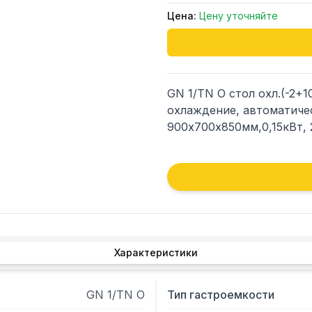
Цена:
Цену уточняйте
GN 1/TN О стол охл.(-2+10
охлаждение, автоматичес
900х700х850мм,0,15кВт, 
Характеристики
GN 1/TN О
Тип гастроемкости