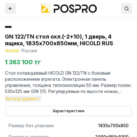
GN 122/TN стол охл.(-2+10), 1 дверь, 4
ящика, 1835х700х850мм, HICOLD RUS
Hicold
·
Россия
1 363 100 тг
Стол охлаждаемый HICOLD GN 122/TN с боковым
расположением агрегата. Электронная панель
управления, толщина теплоизоляции 50 мм. Размер полки:
530х325 мм (GN 1/1). Регулируемые по высоте ножки,
автоматические доводчики дверей с фиксатором
Читать далее
открытого положения, легкозаменяемые магнитные
уплотнители. Корпус и столешница выполнены из
Характеристики
нержавеющей стали.
Размер без упаковки
1835х700х850
Размер в упаковке
2000х850х1000