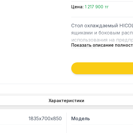
Цена:
1 217 900 тг
Стол охлаждаемый HICOL
ящиками и боковым расп
использования на предпр
Показать описание полнос
Особенности:

Регулируемые по высоте 
Автоматические доводчи
Легкозаменяемые магнитн
Усиленная столешница;

Материал корпуса: нержа
Материал столешницы: н
Толщина теплоизоляции: 
Характеристики
Размер полки: 430х325 мм
Панель управления: элект
Кол-во полок в комплекте:
1835х700х850
Модель