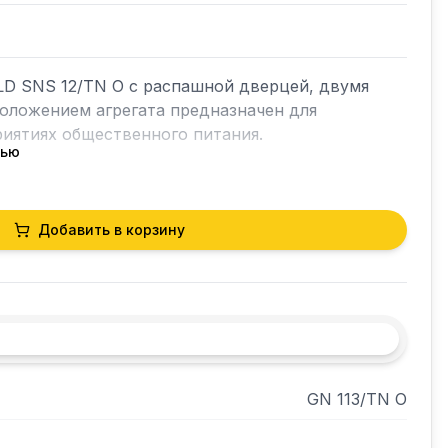
D SNS 12/TN O с распашной дверцей, двумя 
оложением агрегата предназначен для 
иятиях общественного питания.

тью
ножки;

ки дверей с фиксатором открытого положения;

ые уплотнители;

Добавить в корзину
веющая сталь;

ержавеющая сталь;

50 мм;

;

ронная;

 1;

GN 113/TN О