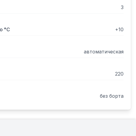
3
о °С
+10
автоматическая
220
без борта