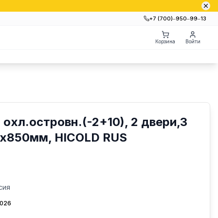
+7 (700)‒950‒99‒13
Корзина
Войти
 охл.островн.(-2+10), 2 двери,3
0х850мм, HICOLD RUS
сия
2026