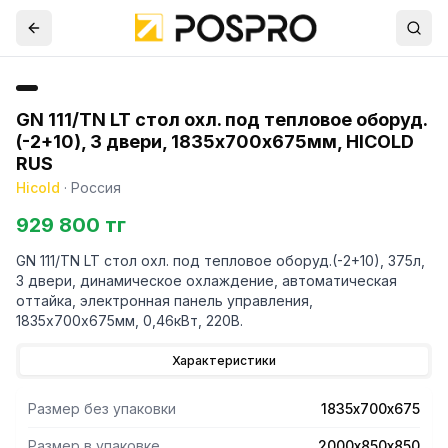
GN 111/TN LT стол охл. под тепловое оборуд.
(-2+10), 3 двери, 1835х700х675мм, HICOLD
RUS
Hicold
·
Россия
929 800 тг
GN 111/TN LT стол охл. под тепловое оборуд.(-2+10), 375л,
3 двери, динамическое охлаждение, автоматическая
оттайка, электронная панель управления,
1835х700х675мм, 0,46кВт, 220В.
Характеристики
Размер без упаковки
1835х700х675
Размер в упаковке
2000х850х850