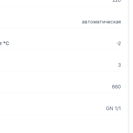
220
автоматическая
т °С
-2
3
660
GN 1/1