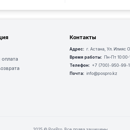
ция
Контакты
Адрес:
г. Астана, ​Ул. Илияс 
Время работы:
Пн-Пт 10:00-
 оплата
Телефон:
+7 (700)‒950‒99‒1
возврата
Почта:
info@pospro.kz
2025 © PosPro. Все права защищены.