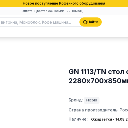
Новое поступление Кофейного оборудования
Оплата и доставка
О компании
Помощь
Найти
GN 1113/TN стол о
2280х700х850мм
Бренд:
Hicold
Страна производитель:
Рос
Наличие:
Ожидается - 14.08.