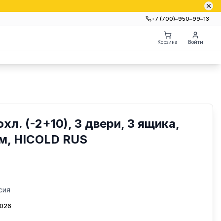
+7 (700)‒950‒99‒13
Корзина
Войти
хл. (-2+10), 3 двери, 3 ящика,
, HICOLD RUS
сия
2026