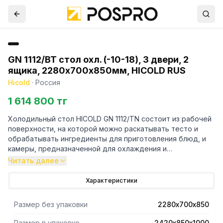
GN 1112/BT стол охл. (-10-18), 3 двери, 2
ящика, 2280х700х850мм, HICOLD RUS
Hicold
·
Россия
1 614 800 тг
Холодильный стол HICOLD GN 1112/TN состоит из рабочей
поверхности, на которой можно раскатывать тесто и
обрабатывать ингредиенты для приготовления блюд, и
камеры, предназначенной для охлаждения и
кратковременного хранения скоропортящихся продуктов
Читать далее
и напитков. Оборудование подходит для использования
на предприятиях общественного питания.Цельнозаливной
Характеристики
корпус из нержавеющей стали с изоляцией толщиной 50
мм обеспечивает высокую герметичность и жесткость
Размер без упаковки
2280х700х850
конструкции
Размер в упаковке
2420х850х1000